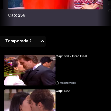
C
Cap: 256
Cap: 391 - Gran Final
19/09/2010
Cap: 390