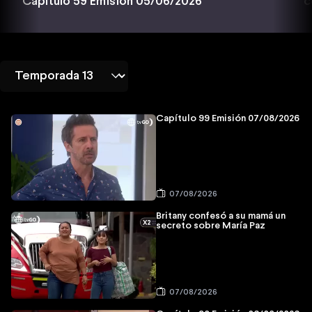
c
Capítulo 59 Emisión 05/06/2026
Capítulo 99 Emisión 07/08/2026
07/08/2026
Britany confesó a su mamá un
secreto sobre María Paz
07/08/2026