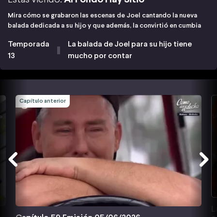
Mira cómo se grabaron las escenas de Joel cantando la nueva
balada dedicada a su hijo y que además, la convirtió en cumbia
Temporada
La balada de Joel para su hijo tiene
13
mucho por contar
Capítulo anterior
L