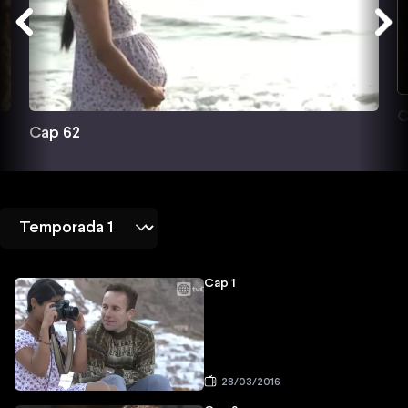
C
Cap 62
Cap 1
28/03/2016