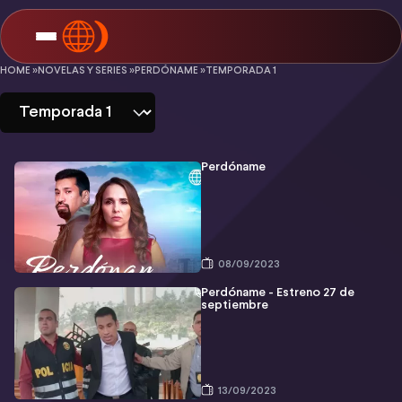
Perdóname
HOME »
NOVELAS Y SERIES »
PERDÓNAME »
TEMPORADA 1
-
Temporada
1
Perdóname
08/09/2023
Perdóname - Estreno 27 de
septiembre
13/09/2023