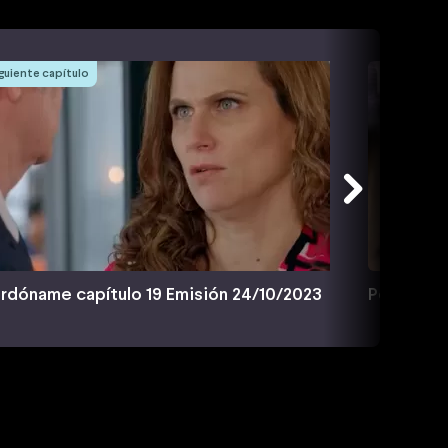
guiente capítulo
rdóname capítulo 19 Emisión 24/10/2023
Perdóname