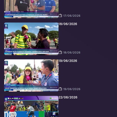
17/06/2026
18/06/2026
18/06/2026
19/06/2026
19/06/2026
22/06/2026