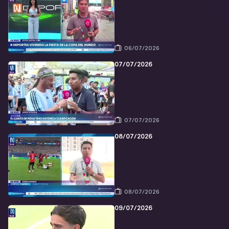
06/07/2026
07/07/2026
07/07/2026
08/07/2026
08/07/2026
09/07/2026