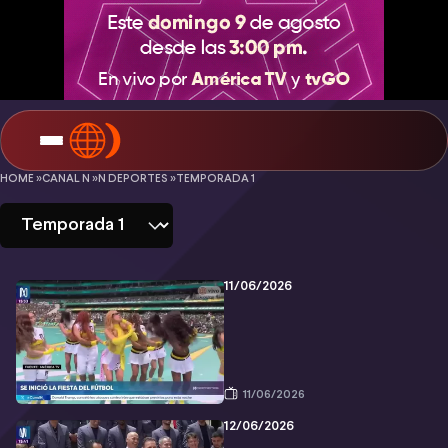
N
HOME »
CANAL N »
N DEPORTES »
TEMPORADA 1
Deportes
-
Temporada
11/06/2026
1
11/06/2026
12/06/2026