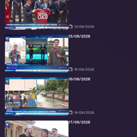
12/06/2026
15/06/2026
15/06/2026
16/06/2026
16/06/2026
17/06/2026