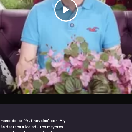
ómeno de las "frutinovelas" con IA y
ién destaca a los adultos mayores