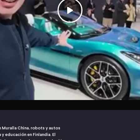
n Muralla China, robots y autos
a y educación en Finlandia. El