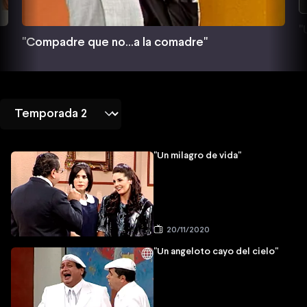
"
"Compadre que no...a la comadre"
"Un milagro de vida"
20/11/2020
"Un angeloto cayo del cielo"