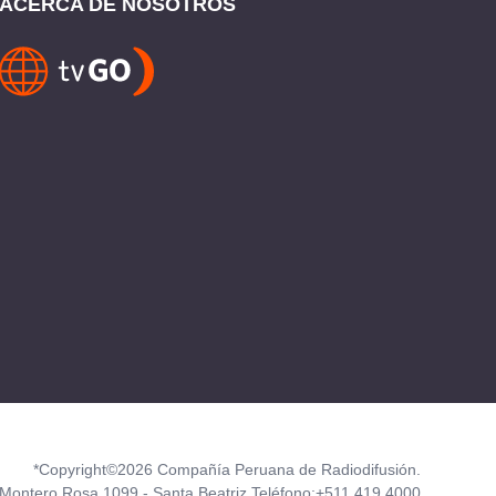
ACERCA DE NOSOTROS
*Copyright©2026 Compañía Peruana de Radiodifusión.
Montero Rosa 1099 - Santa Beatriz Teléfono:+511 419 4000