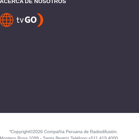
ACERCA DE NOSOTROS
*Copyright©2026 Compañía Peruana de Radiodifusión.
Montero Rosa 1099 - Santa Beatriz Teléfono:+511 419 4000