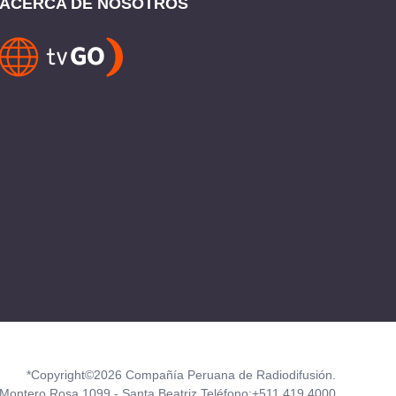
ACERCA DE NOSOTROS
*Copyright©2026 Compañía Peruana de Radiodifusión.
Montero Rosa 1099 - Santa Beatriz Teléfono:+511 419 4000