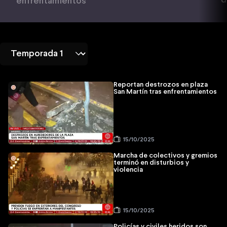
d
enfrentamientos
Reportan destrozos en plaza
San Martín tras enfrentamientos
15/10/2025
Marcha de colectivos y gremios
terminó en disturbios y
violencia
15/10/2025
Policías y civiles heridos son