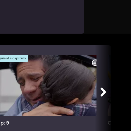
guiente capítulo
p: 9
Cap: 10