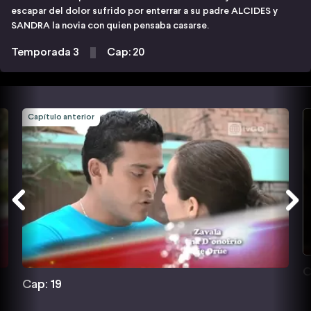
escapar del dolor sufrido por enterrar a su padre ALCIDES y
SANDRA la novia con quien pensaba casarse.
Temporada 3
Cap: 20
Capítulo anterior
C
Cap: 19