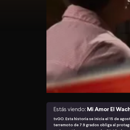
Estás viendo:
Mi Amor El Wac
tvGO. Esta historia se inicia el 15 de agos
terremoto de 7.9 grados obliga al protag