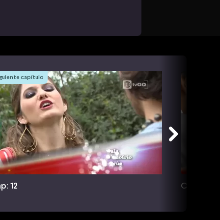
guiente capítulo
p: 12
Cap: 13