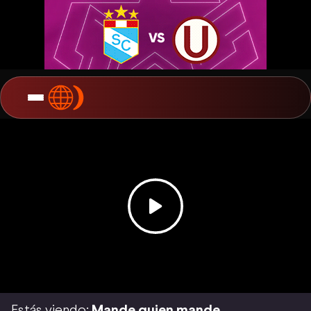
Estás viendo:
Mande quien mande