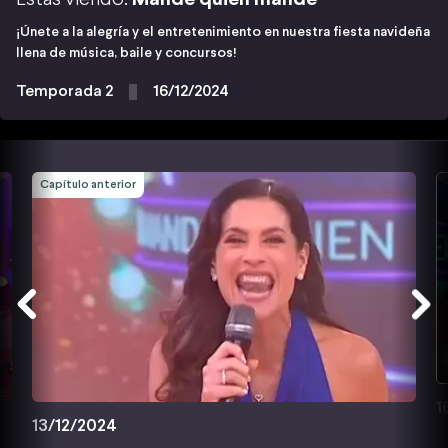
¡Únete a la alegría y el entretenimiento en nuestra fiesta navideña
llena de música, baile y concursos!
Temporada 2
16/12/2024
Capítulo anterior
1
13/12/2024