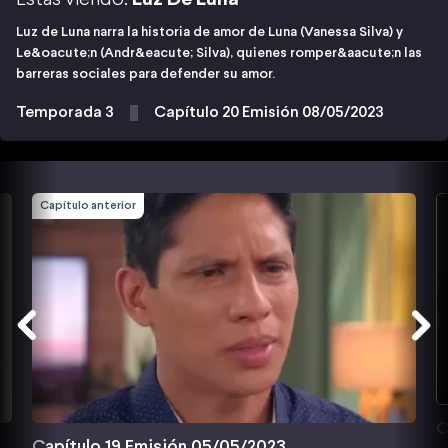
Luz de Luna narra la historia de amor de Luna (Vanessa Silva) y
Le&oacute;n (Andr&eacute; Silva), quienes romper&aacute;n las
barreras sociales para defender su amor.
Temporada 3
Capítulo 20 Emisión 08/05/2023
Capítulo anterior
C
Capítulo 19 Emisión 05/05/2023