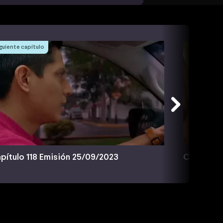
guiente capítulo
pítulo 118 Emisión 25/09/2023
Capítulo 