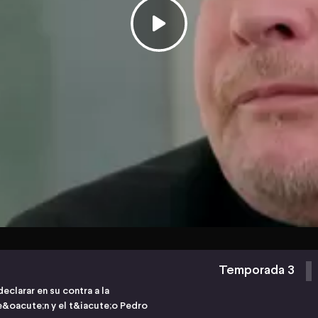
Temporada 3
clarar en su contra a la
&oacute;n y el t&iacute;o Pedro