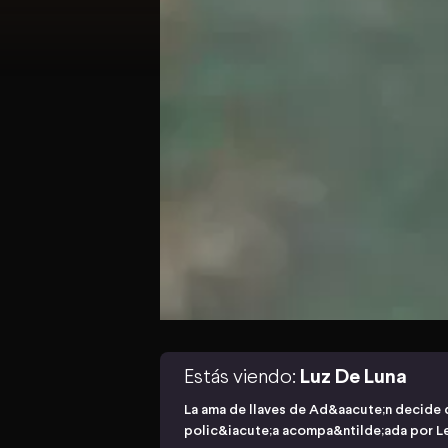
Estás viendo:
Luz De Luna
La ama de llaves de Ad&aacute;n decide de
polic&iacute;a acompa&ntilde;ada por Le