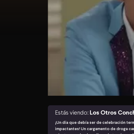
Estás viendo:
Los Otros Conc
¡Un día que debía ser de celebración ter
impactantes! Un cargamento de droga camu