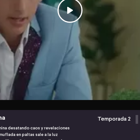
ha
Temporada 2
mina desatando caos y revelaciones
flada en paltas sale a la luz