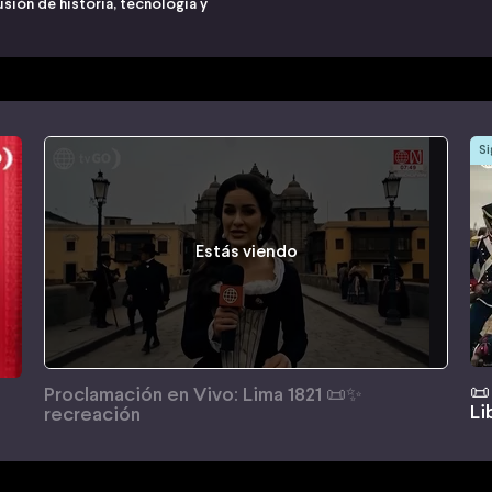
usión de historia, tecnología y
Si
Estás viendo
📜
Proclamación en Vivo: Lima 1821 📜✨
Li
recreación