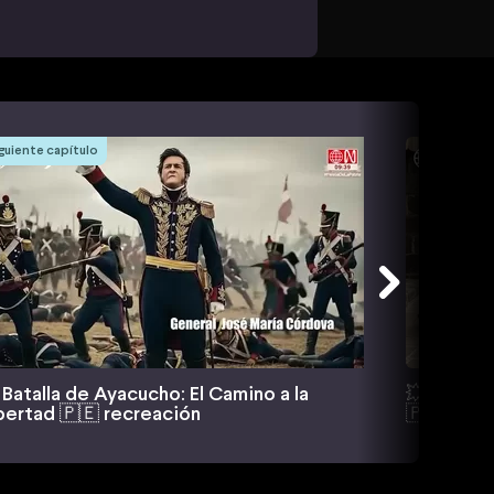
guiente capítulo
 Batalla de Ayacucho: El Camino a la
💥 Defens
bertad 🇵🇪 recreación
🇵🇪⚓ re