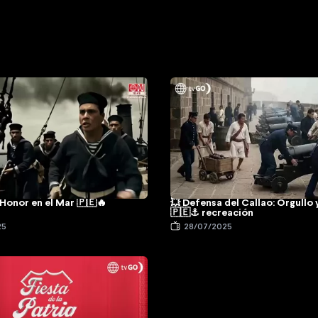
Honor en el Mar 🇵🇪🔥
💥 Defensa del Callao: Orgullo
🇵🇪⚓ recreación
25
28/07/2025