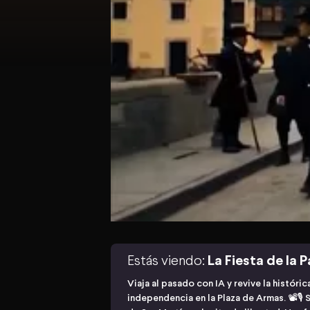
Estás viendo:
La Fiesta de la P
Viaja al pasado con IA y revive la histór
independencia en la Plaza de Armas. 📽️🎙️ 