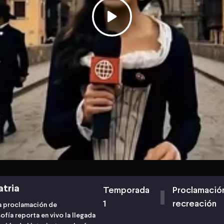
atria
Temporada
Proclamación
1
recreación
ica proclamación de
Sofía reporta en vivo la llegada