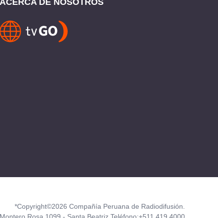
ACERCA DE NOSOTROS
*Copyright©2026 Compañía Peruana de Radiodifusión.
Montero Rosa 1099 - Santa Beatriz Teléfono:+511 419 4000