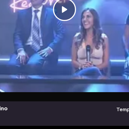
ino
Temp