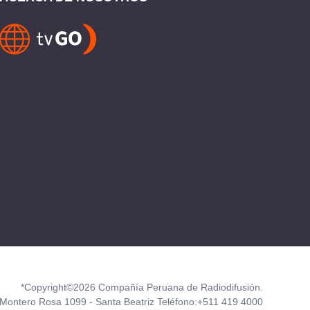
*Copyright©2026 Compañía Peruana de Radiodifusión.
Montero Rosa 1099 - Santa Beatriz Teléfono:+511 419 4000