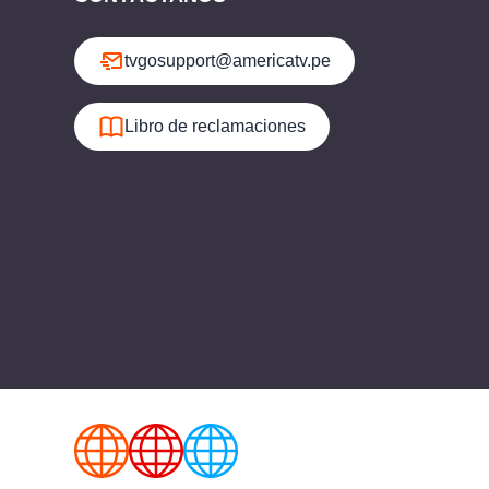
tvgosupport@americatv.pe
Libro de reclamaciones