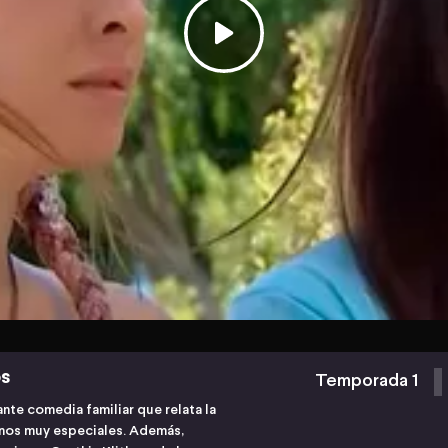
os
Temporada 1
ante comedia familiar que relata la
inos muy especiales. Además,