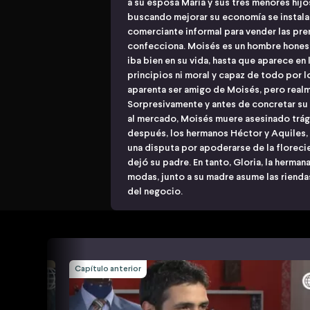
a su esposa María y sus tres menores hijos
buscando mejorar su economía se instala
comerciante informal para vender las pre
confecciona. Moisés es un hombre honest
iba bien en su vida, hasta que aparece en 
principios ni moral y capaz de todo por l
aparenta ser amigo de Moisés, pero real
Sorpresivamente y antes de concretar su 
al mercado, Moisés muere asesinado trág
después, los hermanos Héctor y Aquiles, l
una disputa por apoderarse de la florec
dejó su padre. En tanto, Gloria, la herma
modas, junto a su madre asume las riendas
del negocio.
Capítulo anterior