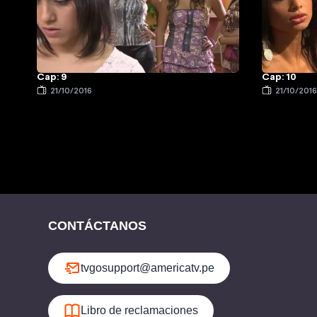
Cap: 9
Cap: 10
21/10/2016
21/10/201
CONTÁCTANOS
tvgosupport@americatv.pe
Libro de reclamaciones