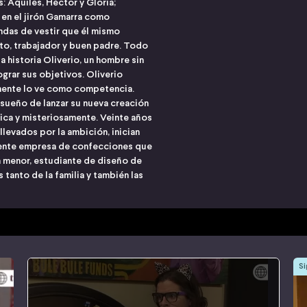
: Aquiles, Héctor y Gloria;
 en el jirón Gamarra como
ndas de vestir que él mismo
o, trabajador y buen padre. Todo
la historia Oliverio, un hombre sin
ograr sus objetivos. Oliverio
mente lo ve como competencia.
sueño de lanzar su nueva creación
ica y misteriosamente. Veinte años
levados por la ambición, inician
iente empresa de confecciones que
na menor, estudiante de diseño de
 tanto de la familia y también las
Si