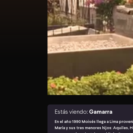
Estás viendo:
Gamarra
En el año 1990 Moisés llega a Lima proven
María y sus tres menores hijos: Aquiles, 