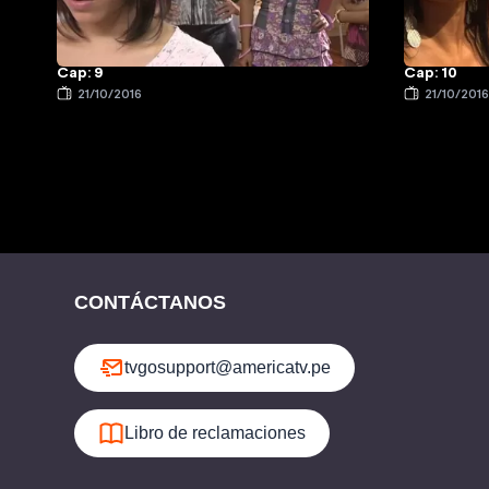
Cap: 9
Cap: 10
21/10/2016
21/10/201
CONTÁCTANOS
tvgosupport@americatv.pe
Libro de reclamaciones