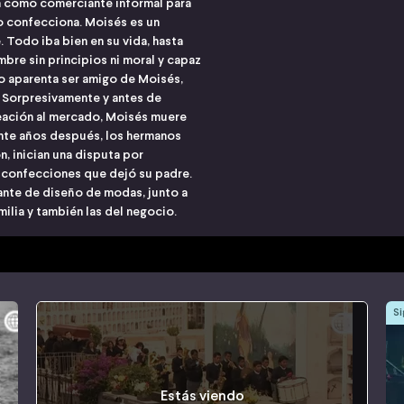
ra como comerciante informal para
o confecciona. Moisés es un
 Todo iba bien en su vida, hasta
mbre sin principios ni moral y capaz
io aparenta ser amigo de Moisés,
 Sorpresivamente y antes de
reación al mercado, Moisés muere
inte años después, los hermanos
n, inician una disputa por
 confecciones que dejó su padre.
iante de diseño de modas, junto a
milia y también las del negocio.
Si
Estás viendo