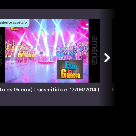
guiente capítulo
to es Guerra( Transmitido el 17/06/2014 )
Esto es G