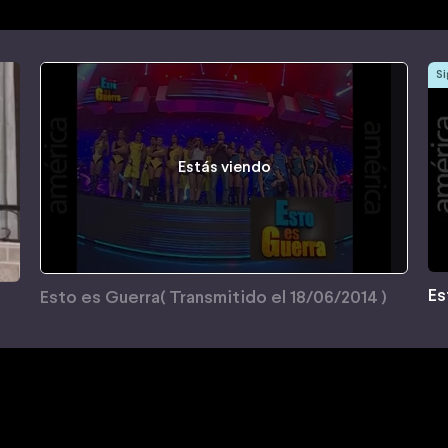
Si
Estás viendo
Es
Esto es Guerra( Transmitido el 18/06/2014 )