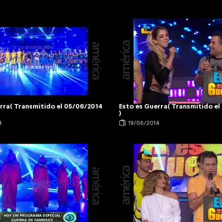
rra( Transmitido el 05/06/2014
Esto es Guerra( Transmitido e
)
4
19/06/2014