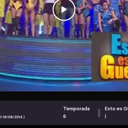
Temporada
Esto es G
6
)
l 18/06/2014 )