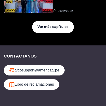
08/12/2022
Ver más capítulos
CONTÁCTANOS
tvgosupport@americatv.pe
Libro de reclamaciones