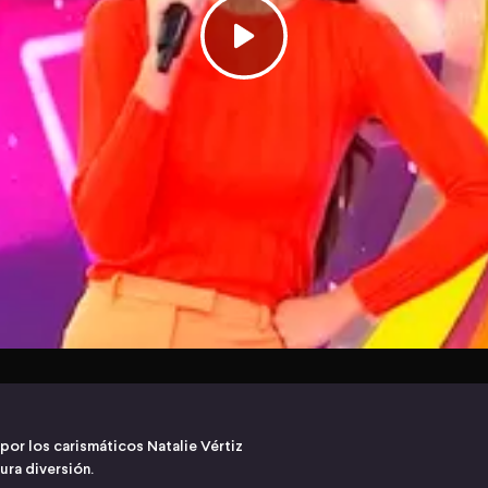
or los carismáticos Natalie Vértiz
ra diversión.