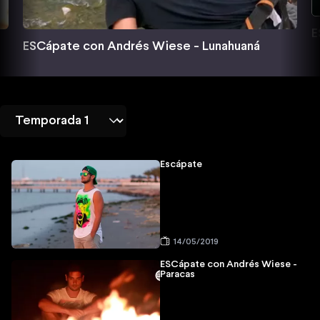
E
ESCápate con Andrés Wiese - Lunahuaná
Escápate
14/05/2019
ESCápate con Andrés Wiese -
Paracas