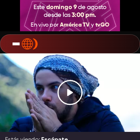
Estás viendo:
Escápate