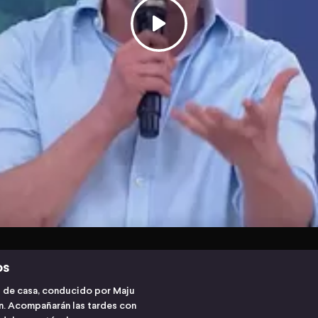
os
s de casa, conducido por Maju
ón. Acompañarán las tardes con