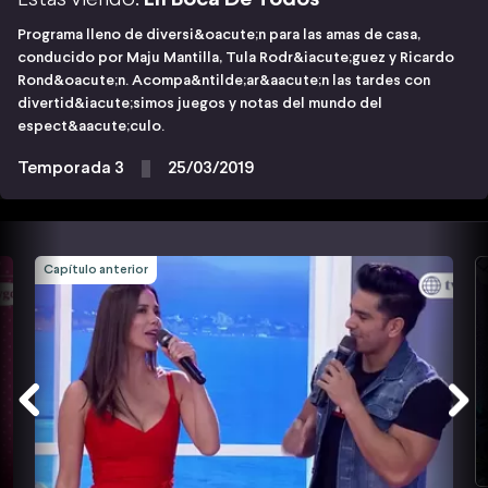
Programa lleno de diversi&oacute;n para las amas de casa,
conducido por Maju Mantilla, Tula Rodr&iacute;guez y Ricardo
Rond&oacute;n. Acompa&ntilde;ar&aacute;n las tardes con
divertid&iacute;simos juegos y notas del mundo del
espect&aacute;culo.
Temporada 3
25/03/2019
Capítulo anterior