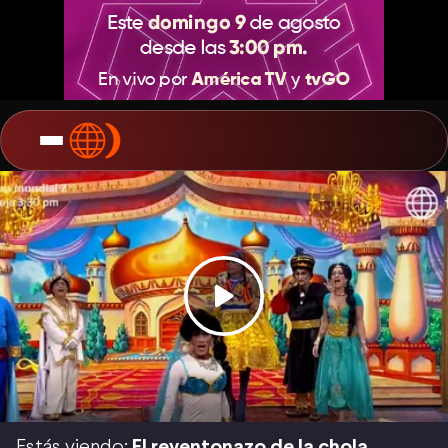
Estás viendo:
El reventonazo de la chola