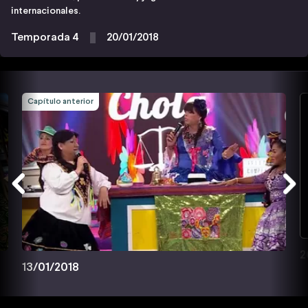
internacionales.
Temporada 4
20/01/2018
Capítulo anterior
2
13/01/2018