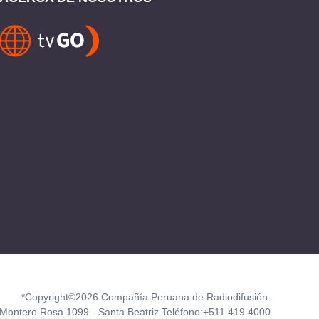
*Copyright©2026 Compañía Peruana de Radiodifusión.
Montero Rosa 1099 - Santa Beatriz Teléfono:+511 419 4000