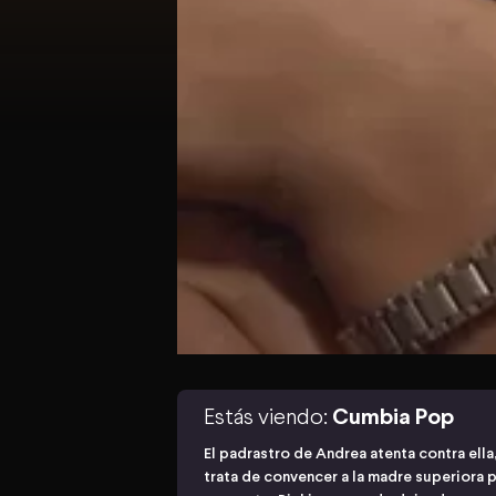
Estás viendo:
Cumbia Pop
El padrastro de Andrea atenta contra ella
trata de convencer a la madre superiora 