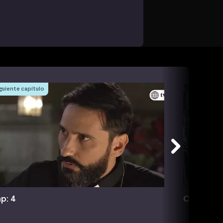
guiente capítulo
p: 4
Cap: 5