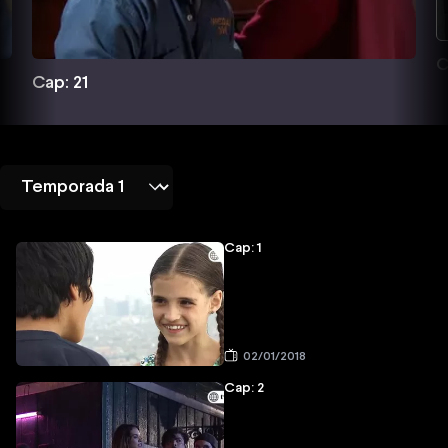
C
Cap: 21
Cap: 1
02/01/2018
Cap: 2