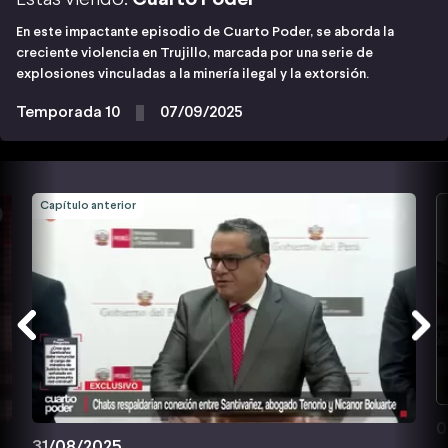
En este impactante episodio de Cuarto Poder, se aborda la
creciente violencia en Trujillo, marcada por una serie de
explosiones vinculadas a la minería ilegal y la extorsión.
Temporada 10
07/09/2025
Capítulo anterior
0
31/08/2025