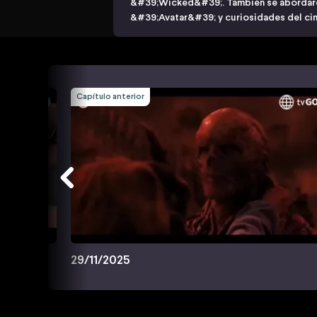
&#39;Wicked&#39;. También se abordar
&#39;Avatar&#39; y curiosidades del cin
Capítulo anterior
29/11/2025