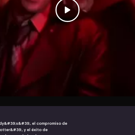
eddy&#39;s&#39;, el compromiso de
otter&#39;, y el éxito de