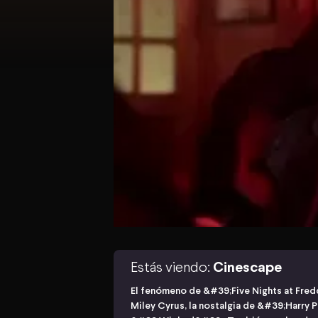
Estás viendo:
Cinescape
El fenómeno de &#39;Five Nights at Fr
Miley Cyrus, la nostalgia de &#39;Harry P