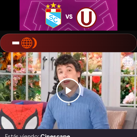
Estás viendo:
Cinescape