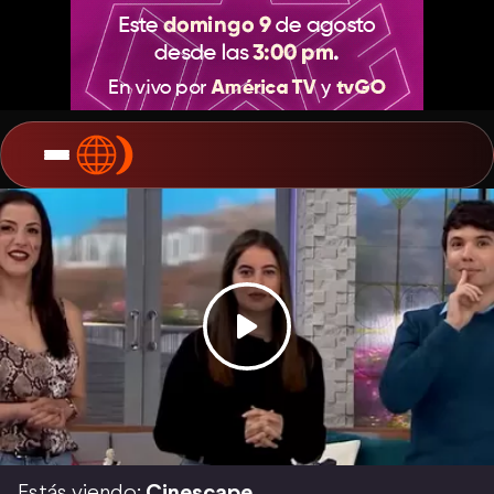
Estás viendo:
Cinescape