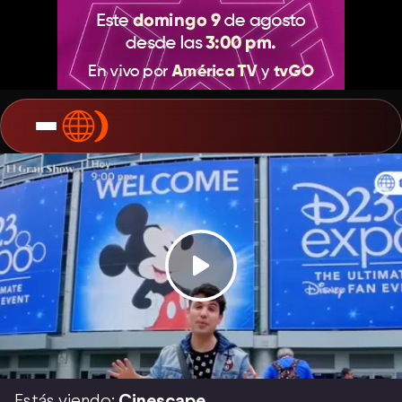
Estás viendo:
Cinescape