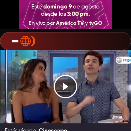
Estás viendo:
Cinescape