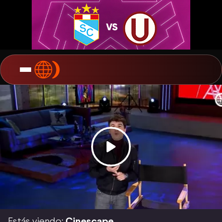
Estás viendo:
Cinescape