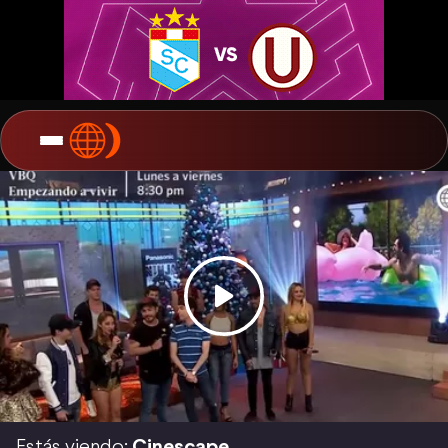
Estás viendo:
Cinescape