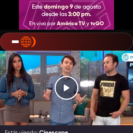
Estás viendo:
Cinescape