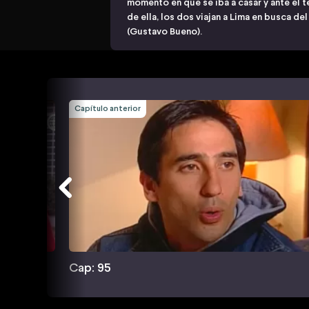
momento en que se iba a casar y ante el te
de ella, los dos viajan a Lima en busca 
(Gustavo Bueno).
Capítulo anterior
Cap: 95