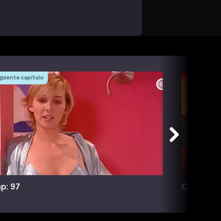
guiente capítulo
p: 97
Cap: 98