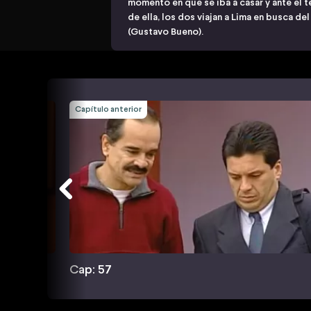
momento en que se iba a casar y ante el te
de ella, los dos viajan a Lima en busca 
(Gustavo Bueno).
Capítulo anterior
Cap: 57