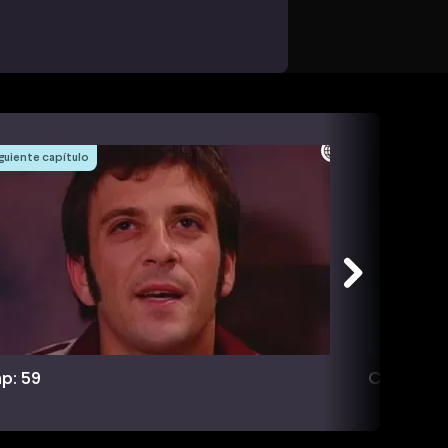
guiente capítulo
p: 59
Cap: 60