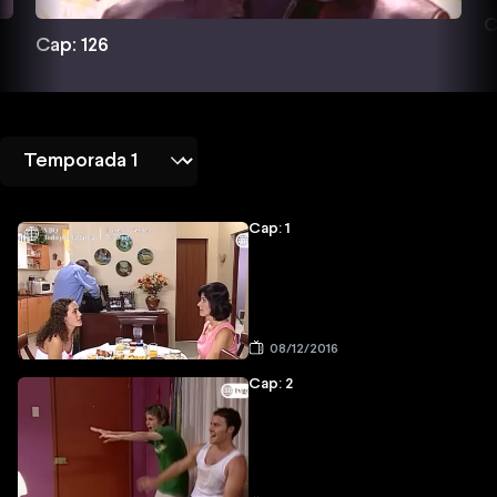
C
Cap: 126
Cap: 1
08/12/2016
Cap: 2