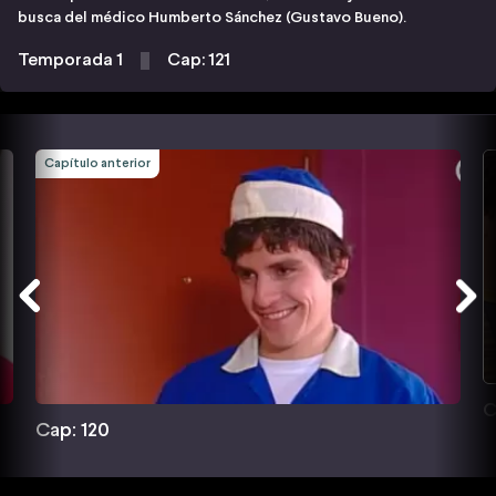
busca del médico Humberto Sánchez (Gustavo Bueno).
Temporada 1
Cap: 121
Capítulo anterior
C
Cap: 120